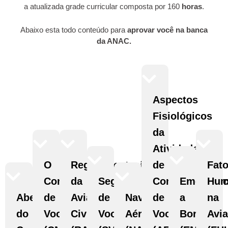
a atualizada grade curricular composta por 160
horas
.
Abaixo esta todo conteúdo para
aprovar você na banca
da ANAC.
Aspectos
Fisiológicos
da
Atividade
O
Regulamentação
de
Fato
Comissário
da
Segurança
Comissário
Emergênc
Hum
Abertura
de
Aviação
de
Navegação
de
a
na
do
Voo
Civil
Voo
Aérea
Voo
Bordo
Avi