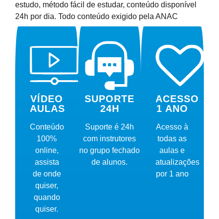
estudo, método fácil de estudar, conteúdo disponível
24h por dia. Todo conteúdo exigido pela ANAC
VÍDEO
SUPORTE
ACESSO
AULAS
24H
1 ANO
Conteúdo
Suporte é 24h
Acesso à
100%
com instrutores
todas as
online,
no grupo fechado
aulas e
assista
de alunos.
atualizações
de onde
por 1 ano
quiser,
quando
quiser.