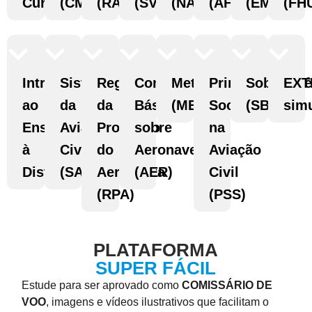
Curso
(CMS)
(RAC)
(SVO)
(NAV)
(AFI)
(EME)
(FH
Introdução
Sistema
Regulamentação
Conhecimentos
Meteorologia
Primeiros
Sobrevivê
EXT
ao
da
da
Básicos
(MET)
Socorros
(SBV)
sim
Ensino
Aviação
Profissão
sobre
na
à
Civil
do
Aeronaves
Aviação
Distância
(SAC)
Aeronauta
(AER)
Civil
(RPA)
(PSS)
PLATAFORMA
SUPER FÁCIL
Estude para ser aprovado como
COMISSÁRIO DE
VOO
, imagens e vídeos ilustrativos que facilitam o